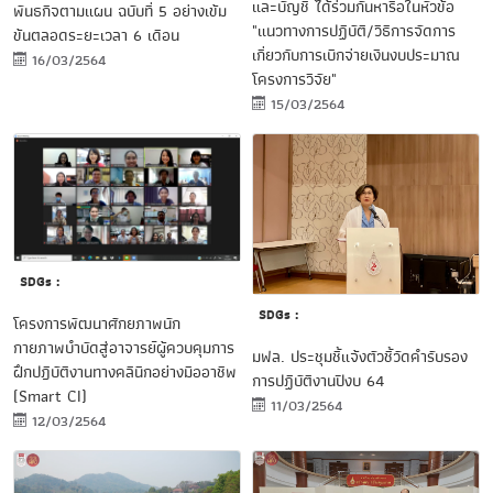
และบัญชี ได้ร่วมกันหารือในหัวข้อ
พันธกิจตามแผน ฉบับที่ 5 อย่างเข้ม
"แนวทางการปฏิบัติ/วิธีการจัดการ
ข้นตลอดระยะเวลา 6 เดือน
เกี่ยวกับการเบิกจ่ายเงินงบประมาณ
16/03/2564
โครงการวิจัย"
15/03/2564
SDGs :
SDGs :
โครงการพัฒนาศักยภาพนัก
กายภาพบำบัดสู่อาจารย์ผู้ควบคุมการ
มฟล. ประชุมชี้แจ้งตัวชี้วัดคำรับรอง
ฝึกปฎิบัติงานทางคลินิกอย่างมืออาชีพ
การปฏิบัติงานปีงบ 64
(Smart CI)
11/03/2564
12/03/2564