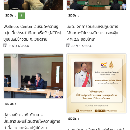
SDGs :
SDGs :
3
mfu-
wellness-
Wellness Center อบรมให้ความรู้
มฟล. จัดการอบรมเชิงปฏิบัติการ
today-
กลุ่มเสี่ยงโรคไม่ติดต่อเรื้อรัง(NCDs)
"ลักษณะไม้มงคลในการกรองฝุ่น
wellncess-
ชุมชนแม่ข้าวต้ม จ.เชียงราย
P.M.2.5 รอบบ้าน"
center
30/03/2564
25/03/2564
SDGs :
ผู้ช่วยอธิการบดี ด้านการ
SDGs :
ประชาสัมพันธ์เดินสายให้ความรู้การ
ทำสื่อเผยแพร่ผลปฏิบัติงาน
นายกสภามหาวิทยาลัยแม่ฟ้าหลวงได้