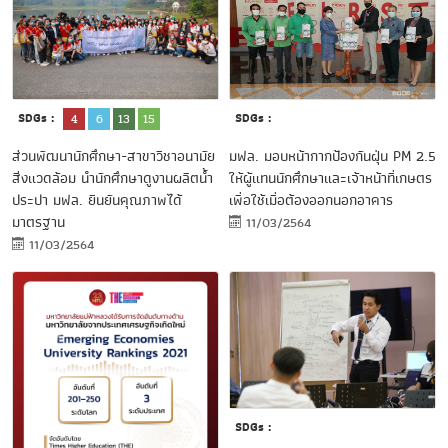
SDGs :
SDGs :
4
6
13
15
ส่วนพัฒนานักศึกษา-สาขาวิชาอนามัย
มฟล. มอบหน้ากากป้องกันฝุ่น PM 2.5
สิ่งแวดล้อม นำนักศึกษาดูงานผลิตน้ำ
ให้ผู้แทนนักศึกษาและเจ้าหน้าที่เกษตร
ประปา มฟล. ยืนยันคุณภาพได้
เพื่อใช้เมื่อต้องออกนอกอาคาร
มาตรฐาน
11/03/2564
11/03/2564
SDGs :