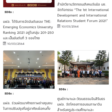
สำนักวิชานวัตกรรมสังคมจับมือ มช.
จัดกิจกรรม “The 1st International
SDGs :
Development and International
Relations Student Forum 2021”
มฟล. ได้รับการจัดอันดับของ THE:
10/03/2564
Emerging Economics University
Ranking 2021 อยู่ในกลุ่ม 201-250
และเป็นอันดับที่ 3 ของไทย
10/03/2564
SDGs :
SDGs :
healthsci-
ศูนย์ภาษาและวัฒนธรรมจีนสิรินธร
ข่าว
มฟล. ร่วมพัฒนาศักยภาพช่างชุมชน
มฟล. จัดโครงการอบรมภาษาจีน
ประชาสัมพันธ์
ในการปรับปรุงที่อยู่อาศัยเพื่อคนทั้ง
สำหรับครูประถมศึกษาและ