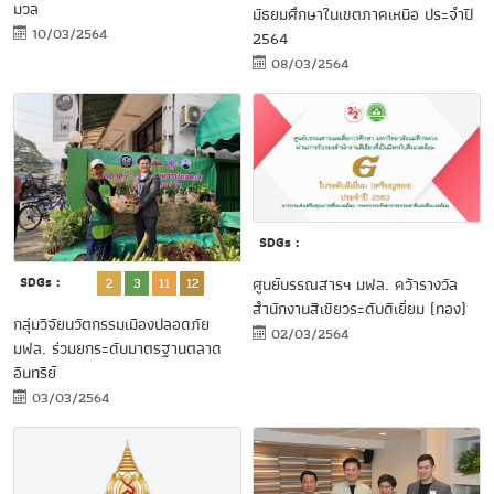
มวล
มัธยมศึกษาในเขตภาคเหนือ ประจำปี
10/03/2564
2564
08/03/2564
SDGs :
ศูนย์บรรณสารฯ มฟล. คว้ารางวัล
SDGs :
healthsci-
2
3
11
12
สำนักงานสีเขียวระดับดีเยี่ยม (ทอง)
ข่าว
กลุ่มวิจัยนวัตกรรมเมืองปลอดภัย
ประชาสัมพันธ์
02/03/2564
มฟล. ร่วมยกระดับมาตรฐานตลาด
อินทรีย์
03/03/2564