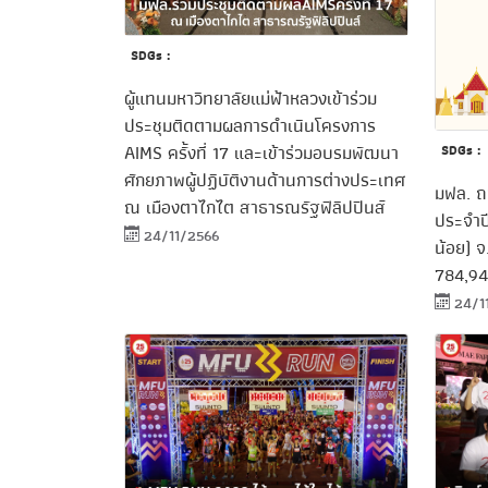
SDGs :
ผู้แทนมหาวิทยาลัยแม่ฟ้าหลวงเข้าร่วม
ประชุมติดตามผลการดำเนินโครงการ
AIMS ครั้งที่ 17 และเข้าร่วมอบรมพัฒนา
SDGs :
ศักยภาพผู้ปฏิบัติงานด้านการต่างประเทศ
มฟล. ถ
ณ เมืองตาไกไต สาธารณรัฐฟิลิปปินส์
ประจำป
24/11/2566
น้อย) จ
784,9
24/1