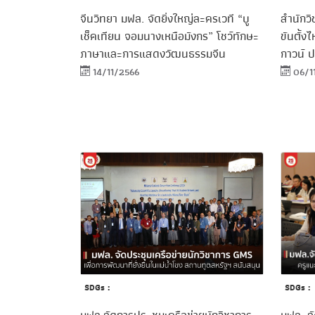
จีนวิทยา มฟล. จัดยิ่งใหญ่ละครเวที “บู
สำนักว
เช็คเทียน จอมนางเหนือมังกร” โชว์ทักษะ
ขันตั้ง
ภาษาและการแสดงวัฒนธรรมจีน
กาวน์ 
14/11/2566
06/1
SDGs :
SDGs :