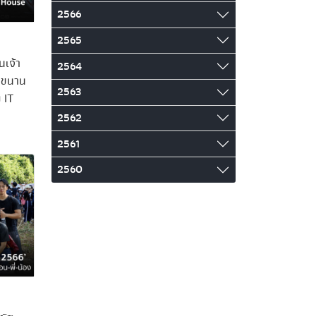
2566
2565
นเจ้า
2564
ู่ขนาน
2563
 IT
2562
2561
2560