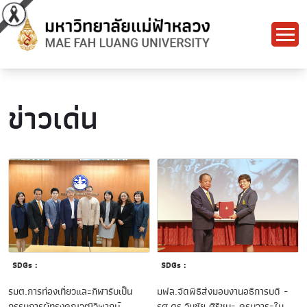
ข่าวเด่น
SDGs :
SDGs :
รมต.การท่องเที่ยวและกีฬารับเป็น
มฟล.จัดพิธีส่งมอบงานอธิการบดี -
กรรมการผู้ทรงคุณวุฒิวิพากษ์
รศ.ดร.วันชัย ศิริชนะ ครบวาระใน