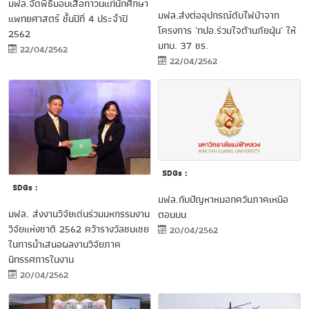
มฟล.จัดพิธีมอบเสื้อกาวน์แก่นักศึกษา
มฟล.ส่งต่ออุปกรณ์ดับไฟป่าจาก
แพทยศาสตร์ ชั้นปีที่ 4 ประจำปี
โครงการ 'ทปอ.ร่วมใจต้านภัยฝุ่น' ให้
2562
มทบ. 37 ชร.
22/04/2562
22/04/2562
SDGs :
SDGs :
มฟล.กับปัญหาหมอกควันภาคเหนือ
มฟล. ส่งงานวิจัยเด่นร่วมมหกรรมงาน
ตอนบน
วิจัยแห่งชาติ 2562 คว้ารางวัลชมเชย
20/04/2562
ในการนำเสนอผลงานวิจัยภาค
นิทรรศการในงาน
20/04/2562