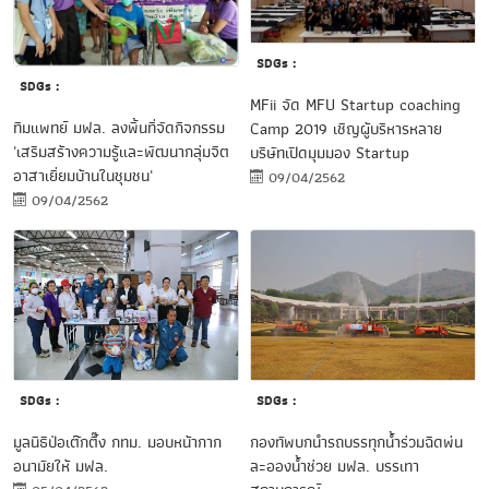
SDGs :
SDGs :
MFii จัด MFU Startup coaching
ทีมแพทย์ มฟล. ลงพื้นที่จัดกิจกรรม
Camp 2019 เชิญผู้บริหารหลาย
'เสริมสร้างความรู้และพัฒนากลุ่มจิต
บริษัทเปิดมุมมอง Startup
อาสาเยี่ยมบ้านในชุมชน'
09/04/2562
09/04/2562
SDGs :
SDGs :
มูลนิธิป่อเต๊กตึ๊ง กทม. มอบหน้ากาก
กองทัพบกนำรถบรรทุกน้ำร่วมฉีดพ่น
อนามัยให้ มฟล.
ละอองน้ำช่วย มฟล. บรรเทา