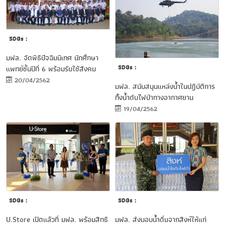
SDGs :
มฟล. จัดพิธีปัจฉิมนิเทศ นักศึกษา
SDGs :
แพทย์ชั้นปีที่ 6 พร้อมรับใช้สังคม
20/04/2562
มฟล. สนับสนุนแหล่งน้ำในปฏิบัติการ
ทิ้งน้ำดับไฟป่าทางอากาศยาน
19/04/2562
SDGs :
SDGs :
มฟล. ส่งมอบน้ำดื่มจากสิงห์ให้แก่
U.Store เปิดแล้วที่ มฟล. พร้อมสิทธิ