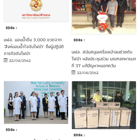
SDGs :
มฟล. มอบน้ำดื่ม 3,000 ขวดจาก
SDGs :
'สิงห์มอบน้ำใจดับไฟป่า' ถึงผู้ปฏิบัติ
มฟล. สนับสนุนเครื่องเป่าลมช่วยดับ
ภารกิจดับไฟป่า
ไฟป่า หลังประชุมร่วม มณฑลทหารบก
22/04/2562
ที่ 37 แก้ปัญหาหมอกควัน
22/04/2562
SDGs :
SDGs :