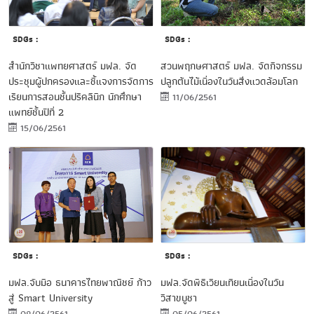
SDGs :
SDGs :
สำนักวิชาแพทยศาสตร์ มฟล. จัด
สวนพฤกษศาสตร์ มฟล. จัดกิจกรรม
ประชุมผู้ปกครองและชี้แจงการจัดการ
ปลูกต้นไม้เนื่องในวันสิ่งแวดล้อมโลก
เรียนการสอนชั้นปรีคลินิก นักศึกษา
11/06/2561
แพทย์ชั้นปีที่ 2
15/06/2561
SDGs :
SDGs :
มฟล.จับมือ ธนาคารไทยพาณิชย์ ก้าว
มฟล.จัดพิธีเวียนเทียนเนื่องในวัน
สู่ Smart University
วิสาขบูชา