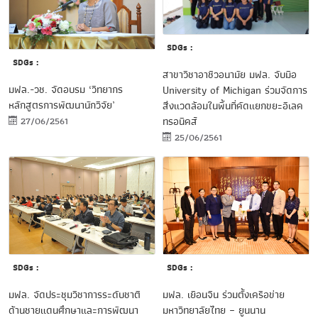
SDGs :
SDGs :
สาขาวิชาอาชีวอนามัย มฟล. จับมือ
มฟล.-วช. จัดอบรม ‘วิทยากร
University of Michigan ร่วมจัดการ
หลักสูตรการพัฒนานักวิจัย’
สิ่งแวดล้อมในพื้นที่คัดแยกขยะอิเลค
ทรอนิคส์
27/06/2561
25/06/2561
SDGs :
SDGs :
มฟล. จัดประชุมวิชาการระดับชาติ
มฟล. เยือนจีน ร่วมตั้งเครือข่าย
ด้านชายแดนศึกษาและการพัฒนา
มหาวิทยาลัยไทย – ยูนนาน