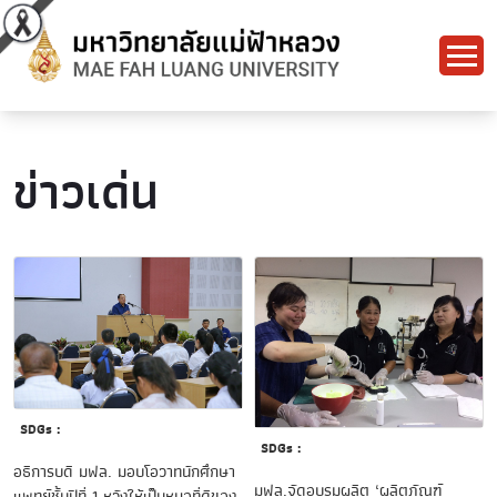
ข่าวเด่น
SDGs :
SDGs :
อธิการบดี มฟล. มอบโอวาทนักศึกษา
มฟล.จัดอบรมผลิต ‘ผลิตภัณฑ์
แพทย์ชั้นปีที่ 1 หวังให้เป็นหมอที่ดีของ