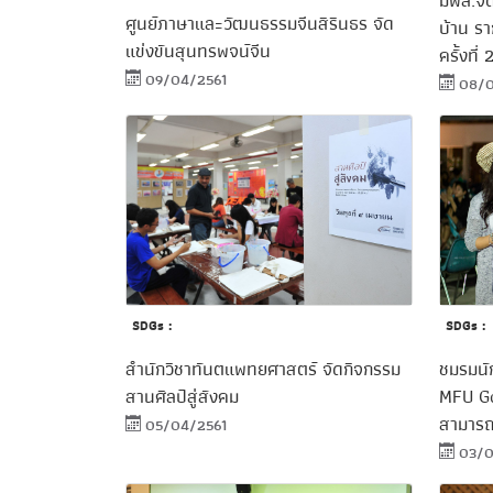
มฟล.จั
ศูนย์ภาษาและวัฒนธรรมจีนสิรินธร จัด
บ้าน ร
แข่งขันสุนทรพจน์จีน
ครั้งที่ 
09/04/2561
08/0
SDGs :
SDGs :
สำนักวิชาทันตแพทยศาสตร์ จัดกิจกรรม
ชมรมนั
สานศิลป์สู่สังคม
MFU Go
สามารถ
05/04/2561
03/0