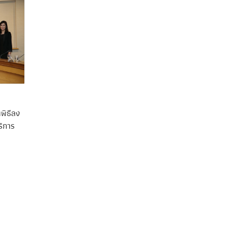
พิธีลง
ิการ