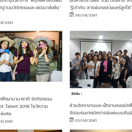
ดประชุมวิชาการ ‘พฤกษศาสตร์พื้น
นิติศาสตร์ มฟล. ร่วม ดีเอสไอ จั
ากฐานนวัตกรรมและพัฒนายั่งยืน’
‘รู้เท่าทัน สารพันกลลวงแชร์ลูกโซ่’
2
08/04/2561
4/2561
SDGs :
กศึกษานานาชาติ จัดกิจกรรม
ส่วนจัดหางานและฝึกงานของนักศ
t Talent 2018 โชว์ความ
จัดอบรมเทคนิคการพิมพ์แบบสัมผ
พิเศษ
03/04/2561
4/2561