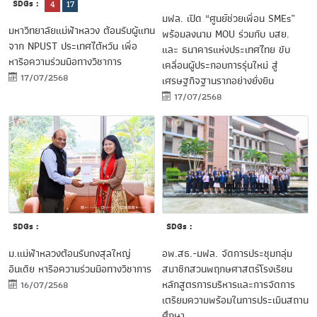
SDGs :
4
17
มฟล. เปิด “ศูนย์ช่วยเพื่อน SMEs”
มหาวิทยาลัยแม่ฟ้าหลวง ต้อนรับผู้แทน
พร้อมลงนาม MOU ร่วมกับ บสย.
จาก NPUST ประเทศไต้หวัน เพื่อ
และ ธนาคารแห่งประเทศไทย ขับ
หารือความร่วมมือทางวิชาการ
เคลื่อนผู้ประกอบการรุ่นใหม่ สู่
17/07/2568
เศรษฐกิจฐานรากอย่างยั่งยืน
17/07/2568
SDGs :
SDGs :
ม.แม่ฟ้าหลวงต้อนรับกงสุลใหญ่
อพ.สธ.-มฟล. จัดการประชุมกลุ่ม
อินเดีย หารือความร่วมมือทางวิชาการ
สมาชิกสวนพฤกษศาสตร์โรงเรียน
หลักสูตรการบริหารและการจัดการ
16/07/2568
เตรียมความพร้อมในการประเมินสถาน
ศึกษา