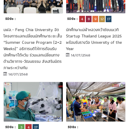
SDGs :
SDGs :
4
8
9
12
17
มฟล.- Feng Chia University จัด
นักศึกษาแม่ฟ้าหลวงคว้าชัยบนเวที
โครงการแลกเปลี่ยนนักศึกษาระยะสั้น
Startup Thailand League 2025
“Summer Course Program (2+2
พร้อมรับรางวัล University of the
Weeks)” อธิการบดีให้การต้อนรับ
Year
นักศึกษาไต้หวัน ร่วมแลกเปลี่ยนทาง
14/07/2568
ด้านวิชาการ-วัฒนธรรม ส่งเสริมมิตร
ภาพระหว่างกัน
14/07/2568
SDGs :
SDGs :
3
4
17