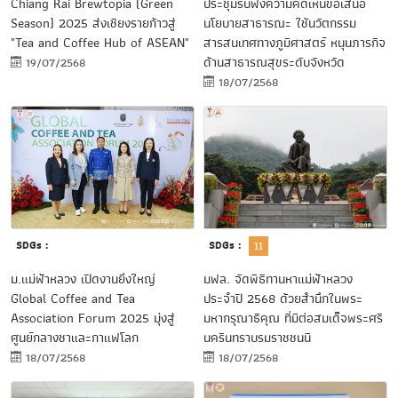
ประชุมรับฟังความคิดเห็นข้อเสนอ
Chiang Rai Brewtopia (Green
นโยบายสาธารณะ ใช้นวัตกรรม
Season) 2025 ส่งเชียงรายก้าวสู่
สารสนเทศทางภูมิศาสตร์ หนุนภารกิจ
"Tea and Coffee Hub of ASEAN"
ด้านสาธารณสุขระดับจังหวัด
19/07/2568
18/07/2568
SDGs :
SDGs :
11
ม.แม่ฟ้าหลวง เปิดงานยิ่งใหญ่
มฟล. จัดพิธีทานหาแม่ฟ้าหลวง
Global Coffee and Tea
ประจำปี 2568 ด้วยสำนึกในพระ
Association Forum 2025 มุ่งสู่
มหากรุณาธิคุณ ที่มีต่อสมเด็จพระศรี
ศูนย์กลางชาและกาแฟโลก
นครินทราบรมราชชนนี
18/07/2568
18/07/2568