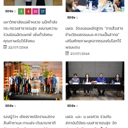
SDGs :
3
4
10
17
SDGs :
มหาวิทยาลัยแม่ฟ้าหลวง ผนึกกำลัง
มฟล. จัดอบรมหลักสูตร "การสื่อสาร
กระทรวงสาธารณสุข ลงนามความ
ข้ามวัฒนธรรมและความเป็นสากล"
ร่วมมือผลิตแพทย์ เพิ่มกำลังคน
เสริมศักยภาพบุคลากรรองรับโลกไร้
คุณภาพรับใช้สังคม
พรมแดน
22/07/2568
21/07/2568
SDGs :
SDGs :
มฟล. และ ม.นเรศวร ร่วมกับ
รองผู้ว่าฯ เชียงรายเปิดงานแสดง
สถาบันวิจัยระบบสาธารณสุข จัด
สินค้าชาและกาแฟระดับนานาชาติ