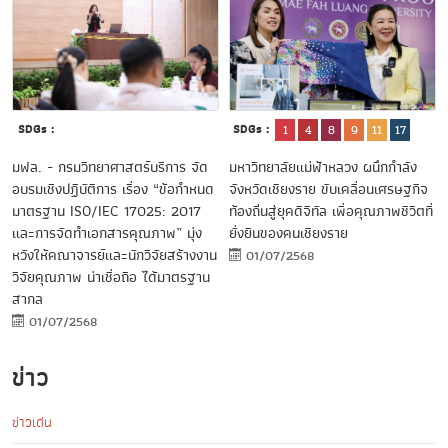
SDGs :
SDGs :
1
4
8
9
11
17
มฟล. - กรมวิทยาศาสตร์บริการ จัด
มหาวิทยาลัยแม่ฟ้าหลวง ผนึกกำลัง
อบรมเชิงปฏิบัติการ เรื่อง “ข้อกำหนด
จังหวัดเชียงราย ขับเคลื่อนเศรษฐกิจ
มาตรฐาน ISO/IEC 17025: 2017
ท้องถิ่นสู่ยุคดิจิทัล เพื่อคุณภาพชีวิตที่
และการจัดทำเอกสารคุณภาพ” มุ่ง
ยั่งยืนของคนเชียงราย
หวังให้คณาจารย์และนักวิจัยสร้างงาน
01/07/2568
วิจัยคุณภาพ น่าเชื่อถือ ได้มาตรฐาน
สากล
01/07/2568
ข่าว
ข่าวเด่น