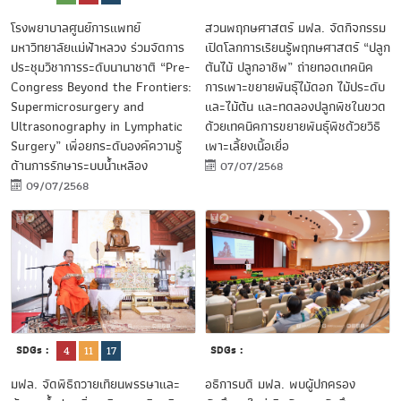
สวนพฤกษศาสตร์ มฟล. จัดกิจกรรม
โรงพยาบาลศูนย์การแพทย์
เปิดโลกการเรียนรู้พฤกษศาสตร์ “ปลูก
มหาวิทยาลัยแม่ฟ้าหลวง ร่วมจัดการ
ต้นไม้ ปลูกอาชีพ” ถ่ายทอดเทคนิค
ประชุมวิชาการระดับนานาชาติ “Pre-
การเพาะขยายพันธุ์ไม้ดอก ไม้ประดับ
Congress Beyond the Frontiers:
และไม้ต้น และทดลองปลูกพืชในขวด
Supermicrosurgery and
ด้วยเทคนิคการขยายพันธุ์พืชด้วยวิธี
Ultrasonography in Lymphatic
เพาะเลี้ยงเนื้อเยื่อ
Surgery” เพื่อยกระดับองค์ความรู้
ด้านการรักษาระบบน้ำเหลือง
07/07/2568
09/07/2568
SDGs :
SDGs :
4
11
17
อธิการบดี มฟล. พบผู้ปกครอง
มฟล. จัดพิธีถวายเทียนพรรษาและ