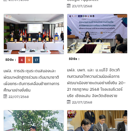
23/07/2568
SDGs :
SDGs :
4
9
17
มฟล. บพท. และ ม.แม่โจ้ จัดเวที
มฟล. การประชุมระดมสมองและ
ทบทวนกลไกความร่วมมือเพื่อการ
พัฒนาหลักสูตรร่วมระดับนานาชาติ
พัฒนาเมืองชายแดนอย่างยั่งยืน 20–
เพื่อยกระดับการเคลื่อนย้ายทางการ
21 กรกฎาคม 2568 โรงแรมริเวอร์
ศึกษาอย่างยั่งยืน
บรีช เชียงแสน จังหวัดเชียงราย
22/07/2568
22/07/2568