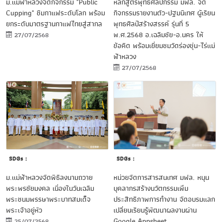
ม.แม่ฟ้าหลวงจัดกิจกรรม "Public
หลักสูตรพุทธศิลปกรรม มฟล. จัด
Cupping" ชิมกาแฟระดับโลก พร้อม
กิจกรรมรายงานตัว-ปฐมนิเทศ ผู้เรียน
ยกระดับมาตรฐานกาแฟไทยสู่สากล
พุทธศิลป์สร้างสรรค์ รุ่นที่ 5
พ.ศ.2568 อ.เฉลิมชัย-อ.นคร ให้
27/07/2568
ข้อคิด พร้อมเยี่ยมชมวัดร่องขุ่น-ไร่แม่
ฟ้าหลวง
27/07/2568
SDGs :
SDGs :
ม.แม่ฟ้าหลวงจัดพิธีลงนามถวาย
หน่วยจัดการสารสนเทศ มฟล. หนุน
พระพรชัยมงคล เนื่องในวันเฉลิม
บุคลากรสร้างนวัตกรรมเพิ่ม
พระชนมพรรษาพระบาทสมเด็จ
ประสิทธิภาพการทำงาน จัดอบรมแลก
พระเจ้าอยู่หัว
เปลี่ยนเรียนรู้พัฒนาผลงานผ่าน
Google Appsheet
25/07/2568