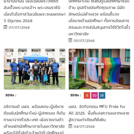
นักศึกษาใหม่ ยืนยันดูแลนักศึกษารอบ
ผ้าอาบน้ำฝน เพื่อเฉลิมพระเกียรติ
ด้าน มุ่งสร้างบัณฑิตคุณภาพ มีอัต
สมเด็จพระนางเจ้าฯ พระบรมราชินี
ลักษณ์แม่ฟ้าหลวง พร้อมชี้แจง
เนื่องในโอกาสวันเฉลิมพระชนมพรรษา
นโยบายด้านนักศึกษา ทั้งการเรียนการ
3 มิถุนายน 2568
สอนและการสนับสนุนการใช้ชีวิตในรั้ว
07/07/2568
มหาวิทยาลัย
05/07/2568
SDGs :
SDGs :
5
10
16
อธิการบดี มฟล. พร้อมคณะผู้บริหาร
มฟล. จัดกิจกรรม MFU Pride for
ต้อนรับนักศึกษาใหม่-ผู้ปกครอง ที่เดิน
All 2025: พื้นที่แห่งความหลากหลาย
ทางมาจากทั่วประเทศ เพื่อรายงานตัว
สู่ความเท่าเทียมที่ยั่งยืน
เข้าหอพักนักศึกษาภายในมหาวิทยาลัย
04/07/2568
พร้อมให้กำลังใจเจ้าหน้าที่-นักศึกษาผู้