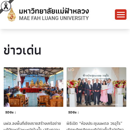
ข่าวเด่น
SDGs :
SDGs :
พิธีเปิด “ห้องประชุมนพดล วรอุไร”
มฟล.ลงพื้นที่เชียงรายสร้างเครือข่าย
เชิดชูเกียรติคณบดีผู้ก่อตั้งสำนักวิชา
แก้ปัญหาโลหะหนักในน้ำ เสริมความ