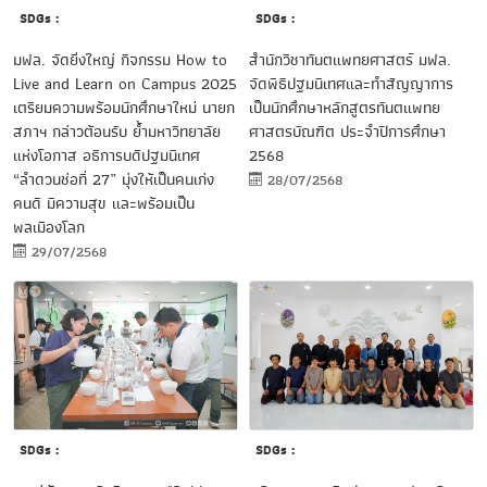
SDGs :
SDGs :
มฟล. จัดยิ่งใหญ่ กิจกรรม How to
สำนักวิชาทันตแพทยศาสตร์ มฟล.
Live and Learn on Campus 2025
จัดพิธีปฐมนิเทศและทำสัญญาการ
เตรียมความพร้อมนักศึกษาใหม่ นายก
เป็นนักศึกษาหลักสูตรทันตแพทย
สภาฯ กล่าวต้อนรับ ย้ำมหาวิทยาลัย
ศาสตรบัณฑิต ประจำปีการศึกษา
แห่งโอกาส อธิการบดีปฐมนิเทศ
2568
“ลำดวนช่อที่ 27” มุ่งให้เป็นคนเก่ง
28/07/2568
คนดี มีความสุข และพร้อมเป็น
พลเมืองโลก
29/07/2568
SDGs :
SDGs :