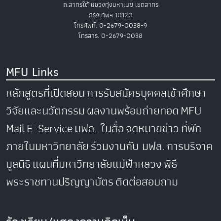
ถ.สาทรใต้ แขวงทุ่งมหาเมฆ เขตสาทร
กรุงเทพฯ 10120
โทรศัพท์. 0-2679-0038-9
โทรสาร. 0-2679-0038
MFU Links
หลักสูตรที่เปิดสอน
การรับสมัครบุคคลเข้าศึกษา
วิจัยและนวัตกรรม
ผลงานพร้อมถ่ายทอด
MFU
Mail
E-Service
มฟล. ในสื่อ
จดหมายข่าว
ที่พัก
ภายในมหาวิทยาลัย
ร่วมงานกับ มฟล.
การบริจาค
มูลนิธิ
แผนที่มหาวิทยาลัยแม่ฟ้าหลวง
พิธี
พระราชทานปริญญาบัตร
ติดต่อสอบถาม