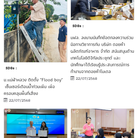
SDGs :
มฟล. ลงนามบันทึกข้อตกลงความร่วม
มือทางวิชาการกับ บริษัท ดอยคำ
ผลิตภัณฑ์อาหาร จำกัด สนับสนุนด้าน
เทคโนโลยีดิจิทัลประยุกต์ และ
นักศึกษาได้เรียนรู้ประสบการณ์การ
SDGs :
ทำงานจากดอยคำโมเดล
22/07/2568
ม.แม่ฟ้าหลวง ติดตั้ง "Flood boy"
เซ็นเซอร์เตือนน้ำท่วมเพิ่ม เพื่อ
ครอบคลุมพื้นที่เสี่ยง
22/07/2568