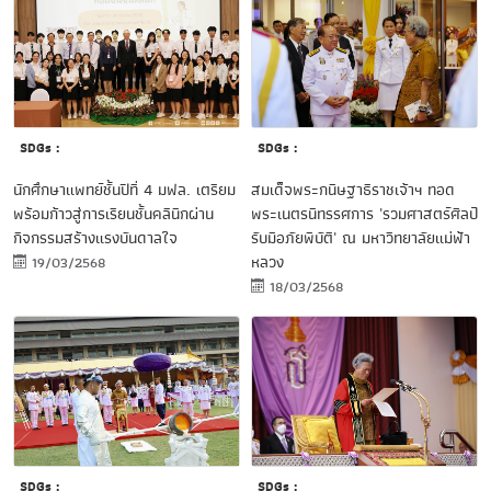
SDGs :
SDGs :
นักศึกษาแพทย์ชั้นปีที่ 4 มฟล. เตรียม
สมเด็จพระกนิษฐาธิราชเจ้าฯ ทอด
พร้อมก้าวสู่การเรียนชั้นคลินิกผ่าน
พระเนตรนิทรรศการ 'รวมศาสตร์ศิลป์
กิจกรรมสร้างแรงบันดาลใจ
รับมือภัยพิบัติ' ณ มหาวิทยาลัยแม่ฟ้า
หลวง
19/03/2568
18/03/2568
SDGs :
SDGs :