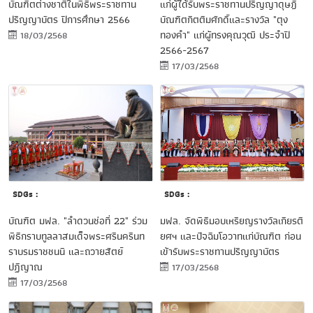
บัณฑิตต่างชาติในพิธีพระราชทาน
แก่ผู้ได้รับพระราชทานปริญญาดุษฎี
ปริญญาบัตร ปีการศึกษา 2566
บัณฑิตกิตติมศักดิ์และรางวัล "ตุง
ทองคำ" แก่ผู้ทรงคุณวุฒิ ประจำปี
18/03/2568
2566-2567
17/03/2568
SDGs :
SDGs :
มฟล. จัดพิธีมอบเหรียญรางวัลเกียรติ
บัณฑิต มฟล. "ลำดวนช่อที่ 22" ร่วม
ยศฯ และปัจฉิมโอวาทแก่บัณฑิต ก่อน
พิธีกราบทูลลาสมเด็จพระศรีนครินท
เข้ารับพระราชทานปริญญาบัตร
ราบรมราชชนนี และถวายสัตย์
ปฏิญาณ
17/03/2568
17/03/2568