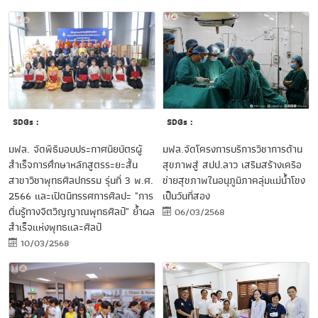
SDGs :
SDGs :
มฟล.จัดโครงการบริการวิชาการด้าน
มฟล. จัดพิธีมอบประกาศนียบัตรผู้
สุขภาพสู่ สปป.ลาว เสริมสร้างเครือ
สำเร็จการศึกษาหลักสูตรระยะสั้น
ข่ายสุขภาพในอนุภูมิภาคลุ่มแม่น้ำโขง
สาขาวิชาพุทธศิลปกรรม รุ่นที่ 3 พ.ศ.
เป็นวันที่สอง
2566 และเปิดนิทรรศการศิลปะ "การ
ตื่นรู้ทางจิตวิญญาณพุทธศิลป์" ย้ำผล
06/03/2568
สำเร็จแห่งพุทธและศิลป์
10/03/2568