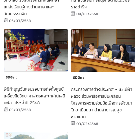
วิทยาลัย ร่วมโครงการทัศนศึกษา
ถิ่น ส่งเสริมการอนุรักษ์ตามแนวพระ
แหล่งเรียนรู้ทางด้านภาษาและ
ราชดำริฯ
วัฒนธรรมจีน
04/03/2568
05/03/2568
SDGs :
SDGs :
พิธีทำบุญวันครบรอบการก่อตั้งศูนย์
กระทรวงการต่างประเทศ - ม.แม่ฟ้า
เครื่องมือวิทยาศาสตร์และเทคโนโลยี
หลวง ร่วมหารือการขับเคลื่อน
มฟล. ประจำปี 2568
โครงการความร่วมมือเพื่อการพัฒนา
ไทย-เมียนมา ด้านสาธารณสุข
03/03/2568
ชายแดน
03/03/2568