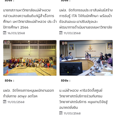
SDGs :
SDGs :
นายกสภามหาวิทยาลัยแม่ฟ้าหลวง
มฟล. จัดกิจกรรมประชาสัมพันธ์สร้าง
กล่าวแสดงความยินดีแก่ผู้สำเร็จการ
การรับรู้ ITA ให้กับนักศึกษา พร้อมนำ
ศึกษา มหาวิทยาลัยแม่ฟ้าหลวง ประจำ
ข้อเสนอแนะมาปรับปรุงและ
ปีการศึกษา 2566
พัฒนาการดำเนินงานของมหาวิทยาลัย
16/03/2568
11/03/2568
SDGs :
SDGs :
ม.แม่ฟ้าหลวง หารือจัดตั้งศูนย์
มฟล. จัดโครงการหนุนพนักงานออก
วิทยาศาสตร์บริการร่วมกับกรม
กำลังกาย ลดพุง ลดโรค
วิทยาศาสตร์บริการ หนุนงานวิจัยสู่
11/03/2568
อนาคตยั่งยืน
11/03/2568