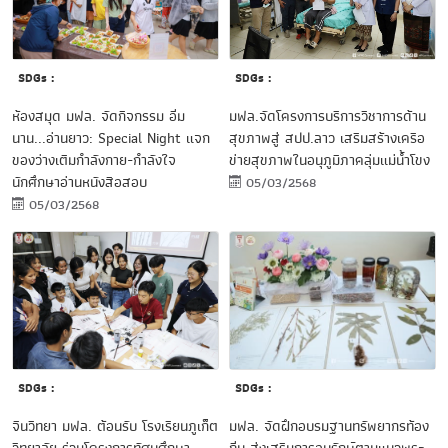
SDGs :
SDGs :
มฟล.จัดโครงการบริการวิชาการด้าน
ห้องสมุด มฟล. จัดกิจกรรม อิ่ม
สุขภาพสู่ สปป.ลาว เสริมสร้างเครือ
นาน...อ่านยาว: Special Night แจก
ข่ายสุขภาพในอนุภูมิภาคลุ่มแม่น้ำโขง
ของว่างเติมกำลังกาย-กำลังใจ
นักศึกษาอ่านหนังสือสอบ
05/03/2568
05/03/2568
SDGs :
SDGs :
จีนวิทยา มฟล. ต้อนรับ โรงเรียนภูเก็ต
มฟล. จัดฝึกอบรมฐานทรัพยากรท้อง