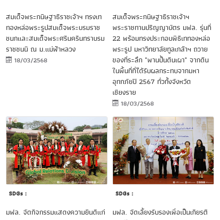
สมเด็จพระกนิษฐาธิราชเจ้าฯ ทรงเท
สมเด็จพระกนิษฐาธิราชเจ้าฯ
ทองหล่อพระรูปสมเด็จพระบรมราช
พระราชทานปริญญาบัตร มฟล. รุ่นที่
ชนกและสมเด็จพระศรีนครินทราบรม
22 พร้อมทรงประกอบพิธีเททองหล่อ
ราชชนนี ณ ม.แม่ฟ้าหลวง
พระรูป มหาวิทยาลัยทูลเกล้าฯ ถวาย
ของที่ระลึก "พานปั้นดินเผา" จากดิน
18/03/2568
ในพื้นที่ที่ได้รับผลกระทบจากมหา
อุทกภัยปี 2567 ทั่วทั้งจังหวัด
เชียงราย
18/03/2568
SDGs :
SDGs :
มฟล. จัดกิจกรรมแสดงความยินดีแก่
มฟล. จัดเลี้ยงรับรองเพื่อเป็นเกียรติ