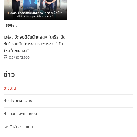
SDGs :
มฟล. จัดออดิชั่นนักแสดง "เภรีระบัด
ชัย" ร่วมกับ โครงการละครชุด “ฮัล
โหลไทยแลนด์”
05/10/2565
ข่าว
ข่าวเด่น
ข่าวประชาสัมพันธ์
ข่าววิจัยและนวัตกรรม
รางวัล/ผลงานเด่น