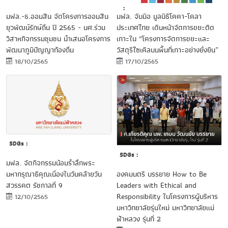
:
มฟล.-ธ.ออมสิน จัดโครงการออมสิน
มฟล. จับมือ มูลนิธิโคคา-โคลา
ยุวพัฒน์รักษ์ถิ่น ปี 2565 - นศ.ร่วม
ประเทศไทย เดินหน้าจัดการขยะติด
วิสาหกิจกรรมชุมชน นำเสนอโครงการ
เกาะใน “โครงการจัดการขยะและ
พัฒนาภูมิปัญญาท้องถิ่น
วัสดุรีไซเคิลบนพื้นที่เกาะอย่างยั่งยืน”
18/10/2565
17/10/2565
SDGs :
SDGs :
มฟล. จัดกิจกรรมน้อมรำลึกพระ
องคมนตรี บรรยาย How to Be
มหากรุณาธิคุณเนื่องในวันคล้ายวัน
Leaders with Ethical and
สวรรคต รัชกาลที่ 9
Responsibility ในโครงการผู้บริหาร
12/10/2565
มหาวิทยาลัยรุ่นใหม่ มหาวิทยาลัยแม่
ฟ้าหลวง รุ่นที่ 2