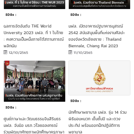
SDGs :
SDGs :
ผลการจัดอันดับ THE World
มฟล. เปิดอาคารปฐมาคารนุสรณ์
University 2023 มฟล. ที่ 1 ในไทย
2542 สนับสนุนพื้นที่แห่งงานศิลปะ
: คงความเป็นหนึ่งภายใต้สถานการณ์
ของจังหวัดเชียงราย : Thailand
พลิกผัน
Biennale, Chiang Rai 2023
12/10/2565
11/10/2565
SDGs :
SDGs :
นักศึกษาพยาบาล มฟล. รุ่น 14 ร่วม
ศูนย์ภาษาและวัฒนธรรมจีนสิรินธร
พิธีมอบหมวก เข็มชั้นปี และดวง
มฟล. จับมือ มรภ.วไลยอลงกรณ์
ประทีป พร้อมออกฝึกปฏิบัติการ
ร่วมพัฒนาศักยภาพนักศึกษาครูภาษา
พยาบาล