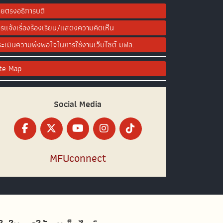
ยตรงอธิการบดี
รแจ้งเรื่องร้องเรียน/แสดงความคิดเห็น
ะเมินความพึงพอใจในการใช้งานเว็บไซต์ มฟล.
ite Map
Social Media
MFUconnect