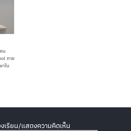
ลชน
hool ภาย
กษาใน
องเรียน/แสดงความคิดเห็น