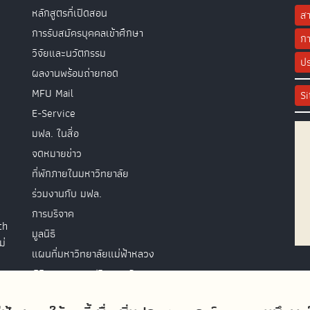
หลักสูตรที่เปิดสอน
สา
การรับสมัครบุคคลเข้าศึกษา
กา
วิจัยและนวัตกรรม
ปร
ผลงานพร้อมถ่ายทอด
MFU Mail
S
E-Service
มฟล. ในสื่อ
จดหมายข่าว
ที่พักภายในมหาวิทยาลัย
ร่วมงานกับ มฟล.
การบริจาค
th
มูลนิธิ
ม่
แผนที่มหาวิทยาลัยแม่ฟ้าหลวง
พิธีพระราชทานปริญญาบัตร
ติดต่อสอบถาม