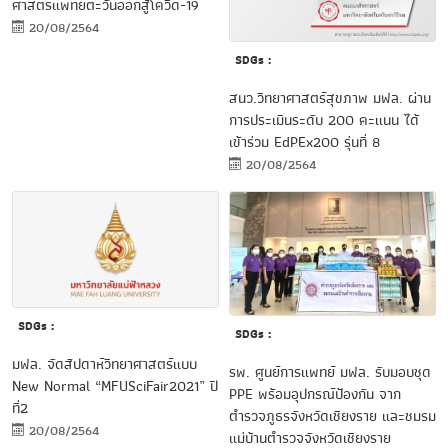
ศาสตร์แพทย์ตะวันออกสู้โควิด-19
20/08/2564
SDGs :
สนว.วิทยาศาสตร์สุขภาพ มฟล. ผ่าน
การประเมินระดับ 200 คะแนน ได้
เข้าร่วม EdPEx200 รุ่นที่ 8
20/08/2564
SDGs :
SDGs :
มฟล. จัดสัปดาห์วิทยาศาสตร์แบบ
รพ. ศูนย์การแพทย์ มฟล. รับมอบชุด
New Normal “MFUSciFair2021” ปี
PPE พร้อมอุปกรณ์ป้องกัน จาก
ที่2
ตำรวจภูธรจังหวัดเชียงราย และชมรม
20/08/2564
แม่บ้านตำรวจจังหวัดเชียงราย