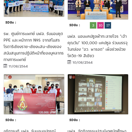
SDGs :
SDGs :
3
10
17
รพ. ศูนย์การแพทย์ มฟล. รับมอบชุด
มฟล. มอบแคปซูลฟ้าทะลายโจร "เจ้า
PPE และหน้ากาก N95 จากสโมสร
คุณวัน" 100,000 แคปซูล ร่วมบรรจุ
โรตารีเชียงราย-เชียงแสน-เชียงของ
ในกล่อง "อว. พารอด" เพื่อช่วยป่วย
สนับสนุนการปฏิบัติหน้าที่ของบุคลากร
โควิด-19 สีเขียว
ทางการแพทย์
10/08/2564
11/08/2564
SDGs :
SDGs :
อธิการบดี มฟล. รับมอบอุปกรณ์
มฟล. จัดกิจกรรมปฐมนิเทศนักศึกษา