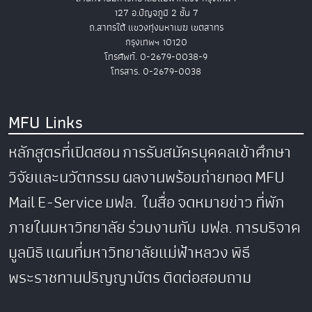
127 อ.ปัญจภูมิ 2 ชั้น 7
ถ.สาทรใต้ แขวงทุ่งมหาเมฆ เขตสาทร
กรุงเทพฯ 10120
โทรศัพท์. 0-2679-0038-9
โทรสาร. 0-2679-0038
MFU Links
หลักสูตรที่เปิดสอน
การรับสมัครบุคคลเข้าศึกษา
วิจัยและนวัตกรรม
ผลงานพร้อมถ่ายทอด
MFU
Mail
E-Service
มฟล. ในสื่อ
จดหมายข่าว
ที่พัก
ภายในมหาวิทยาลัย
ร่วมงานกับ มฟล.
การบริจาค
มูลนิธิ
แผนที่มหาวิทยาลัยแม่ฟ้าหลวง
พิธี
พระราชทานปริญญาบัตร
ติดต่อสอบถาม