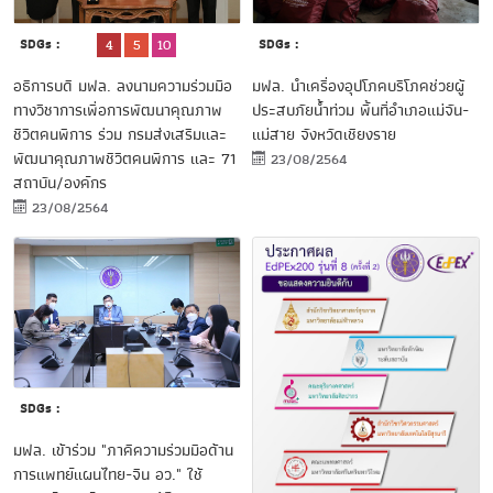
SDGs :
SDGs :
4
5
10
อธิการบดี มฟล. ลงนามความร่วมมือ
มฟล. นำเครื่องอุปโภคบริโภคช่วยผู้
ทางวิชาการเพื่อการพัฒนาคุณภาพ
ประสบภัยน้ำท่วม พื้นที่อำเภอแม่จัน-
ชีวิตคนพิการ ร่วม กรมส่งเสริมและ
แม่สาย จังหวัดเชียงราย
พัฒนาคุณภาพชีวิตคนพิการ และ 71
23/08/2564
สถาบัน/องค์กร
23/08/2564
SDGs :
มฟล. เข้าร่วม "ภาคีความร่วมมือด้าน
การแพทย์แผนไทย-จีน อว." ใช้