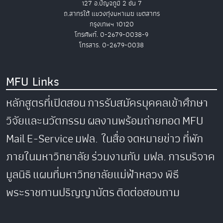
127 อ.ปัญจภูมิ 2 ชั้น 7
ถ.สาทรใต้ แขวงทุ่งมหาเมฆ เขตสาทร
กรุงเทพฯ 10120
โทรศัพท์. 0-2679-0038-9
โทรสาร. 0-2679-0038
MFU Links
หลักสูตรที่เปิดสอน
การรับสมัครบุคคลเข้าศึกษา
วิจัยและนวัตกรรม
ผลงานพร้อมถ่ายทอด
MFU
Mail
E-Service
มฟล. ในสื่อ
จดหมายข่าว
ที่พัก
ภายในมหาวิทยาลัย
ร่วมงานกับ มฟล.
การบริจาค
มูลนิธิ
แผนที่มหาวิทยาลัยแม่ฟ้าหลวง
พิธี
พระราชทานปริญญาบัตร
ติดต่อสอบถาม