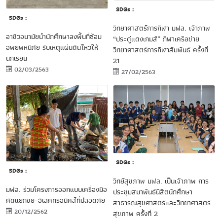
SDGs :
SDGs :
วิทยาศาสตร์การกีฬา มฟล. เจ้าภาพ
อาชีวอนามัยนำนักศึกษาลงพื้นที่ซ้อม
“ประดู่แดงเกมส์” กีฬาเครือข่าย
อพยพหนีภัย รับเหตุแผ่นดินไหวให้
วิทยาศาสตร์การกีฬาสัมพันธ์ ครั้งที่
นักเรียน
21
02/03/2563
27/02/2563
SDGs :
SDGs :
วิทย์สุขภาพ มฟล. เป็นเจ้าภาพ การ
มฟล. ร่วมโครงการออกแบบเครื่องมือ
ประชุมสมาพันธ์นิสิตนักศึกษา
คัดแยกขยะอิเลคทรอนิคส์ที่ปลอดภัย
สาธารณสุขศาสตร์และวิทยาศาสตร์
20/12/2562
สุขภาพ ครั้งที่ 2