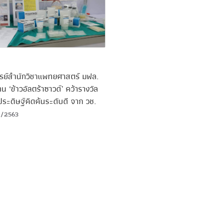
ย์สำนักวิชาแพทยศาสตร์ มฟล.
น ‘ข้าวอัลตร้าซาวด์’ คว้ารางวัล
ระดิษฐ์คิดค้นระดับดี จาก วช.
2/2563