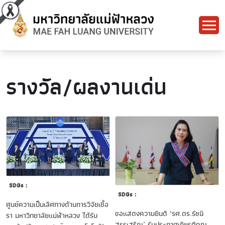
รางวัล/ผลงานเด่น
SDGs :
SDGs :
healthsci-
ศูนย์ความเป็นเลิศทางด้านการวิจัยเชื้อ
ข่าว
ขอแสดงความยินดี ‘รศ.ดร.รัชนี
รา มหาวิทยาลัยแม่ฟ้าหลวง ได้รับ
ประชาสัมพันธ์
สรรเสริญ’ รับประกาศเกียรติคุณ