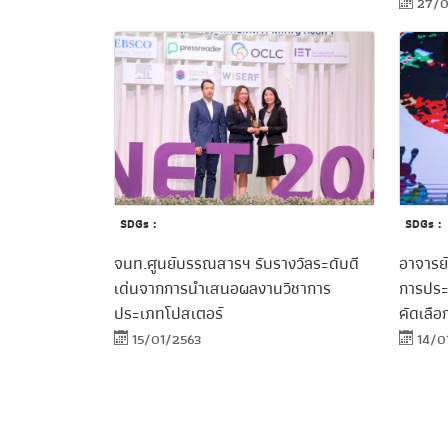
27/0
SDGs :
SDGs :
อาจารย์
จนท.ศูนย์บรรณสารฯ รับรางวัลระดับดี
การประก
เด่นจากการนำเสนอผลงานวิชาการ
คัดเลื
ประเภทโปสเตอร์
14/0
15/01/2563