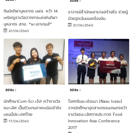
SDGs :
ทีมนักกีฬาบุคลากร มฟล. คว้า 14
อาจารย์สำนักพยาบาลสร้างชื่อ ช่วยผู้
เหรียญรางวัลจากการแข่งขันกีฬา
ป่วยฉุกเฉินบนเครื่องบิน
บุคลากร สกอ. *พะเยาเกมส์*
21/06/2560
21/06/2560
SDGs :
SDGs :
นักศึกษาCom-Sci เจ๋ง! คว้ารางวัล
ไอศกรีมมะเขือเผา (Nasu Icesu)
ชนะเลิศ เป็นตัวแทนภาคเหนือเข้าชิง
จากนักศึกษาอุตสาหกรรมเกษตรคว้า
แชมป์ประเทศไทย
รางวัลชนะเลิศการประกวด Food
Innovation Asia Conference
17/06/2560
2017