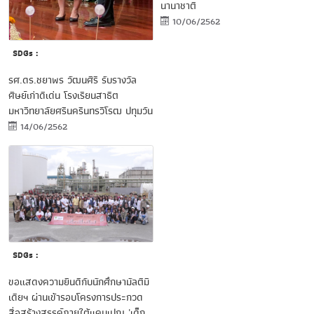
นานาชาติ
10/06/2562
SDGs :
รศ.ดร.ชยาพร วัฒนศิริ รับรางวัล
ศิษย์เก่าดีเด่น โรงเรียนสาธิต
มหาวิทยาลัยศรีนครินทรวิโรฒ ปทุมวัน
14/06/2562
SDGs :
ขอแสดงความยินดีกับนักศึกษามัลติมี
เดียฯ ผ่านเข้ารอบโครงการประกวด
สื่อสร้างสรรค์ภายใต้แคมเปญ 'เด็ก