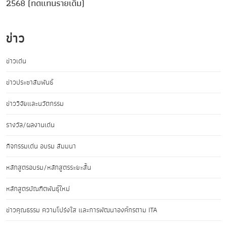
2568 (ทดแทนรายเดิม)
ข่าว
ข่าวเด่น
ข่าวประชาสัมพันธ์
ข่าววิจัยและนวัตกรรม
รางวัล/ผลงานเด่น
กิจกรรมเด่น อบรม สัมมนา
หลักสูตรอบรม/หลักสูตรระยะสั้น
หลักสูตรบัณฑิตพันธุ์ใหม่
ข่าวคุณธรรม ความโปร่งใส และการพัฒนาองค์กรตาม ITA