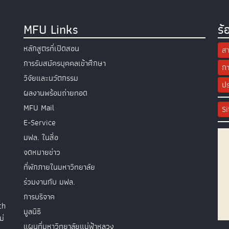
MFU Links
ร้
หลักสูตรที่เปิดสอน
สา
การรับสมัครบุคคลเข้าศึกษา
กา
วิจัยและนวัตกรรม
ปร
ผลงานพร้อมถ่ายทอด
MFU Mail
S
E-Service
มฟล. ในสื่อ
จดหมายข่าว
ที่พักภายในมหาวิทยาลัย
ร่วมงานกับ มฟล.
การบริจาค
th
มูลนิธิ
ม่
แผนที่มหาวิทยาลัยแม่ฟ้าหลวง