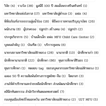
วิจัย
(4)
รางวัล
(38)
มูลนิธิ 100 ปี สมเด็จพระศรีนครินทร์
(1)
มหาวิทยาลัยแห่งโอกาส
(17)
มหาวิทยาลัยสู่ตำบล
(3)
มฟล.
(4)
พิพิธภัณฑ์อารยธรรมลุ่มน้ำโขง
(18)
พิธีพระราชทานปริญญาบัตร
(26)
พนักงาน
(8)
ผู้ปกครอง
ปลูกป่า สร้างคน
(4)
ปลูกป่า
(2)
ประชุมวิชาการ
(5)
บ้านเด็กเล็ก มฟล. MFU Child Care Center
(2)
บุคคลสำคัญ
(1)
บัณฑิต
(1)
บริการชุมชน
(6)
นายกสภามหาวิทยาลัยแม่ฟ้าหลวง
(28)
นานาชาติ
(13)
นักศึกษาเก่า
(8)
นักศึกษานานาชาติ
(22)
นักศึกษา
(86)
ทุนการศึกษาสิรินธร
(1)
ทุนการศึกษา
(1)
ทดสอบ tag
ชมรมบุคลากรมหาวิทยาลัยแม่ฟ้าหลวง
(1)
ฉลอง 50 ปี ความสัมพันธ์ทางการทูตไทย–จีน
(1)
จิตอาสา
(3)
งานให้คำปรึกษาและช่วยเหลือนักศึกษา ส่วนพัฒนานักศึกษา
(3)
คลินิกทันตกรรม สำนักวิชาทันตแพทยศาสตร์
(7)
กองทุนเมืองไทยไร้หมอกควัน มหาวิทยาลัยแม่ฟ้าหลวง
(2)
U2T MFU
(5)