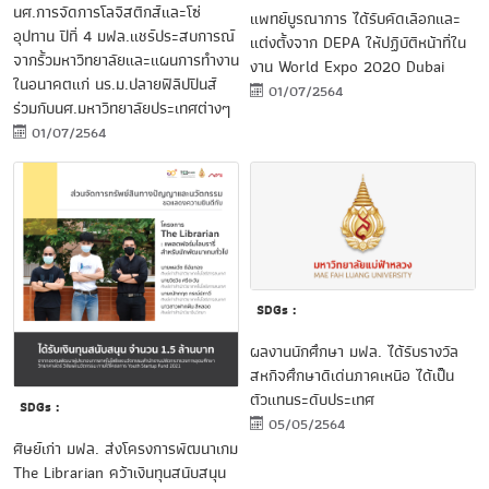
นศ.การจัดการโลจิสติกส์และโซ่
แพทย์บูรณาการ ได้รับคัดเลือกและ
อุปทาน ปีที่ 4 มฟล.แชร์ประสบการณ์
แต่งตั้งจาก DEPA ให้ปฏิบัติหน้าที่ใน
จากรั้วมหาวิทยาลัยและแผนการทำงาน
งาน World Expo 2020 Dubai
ในอนาคตแก่ นร.ม.ปลายฟิลิปปินส์
01/07/2564
ร่วมกับนศ.มหาวิทยาลัยประเทศต่างๆ
01/07/2564
SDGs :
ผลงานนักศึกษา มฟล. ได้รับรางวัล
สหกิจศึกษาดีเด่นภาคเหนือ ได้เป็น
ตัวแทนระดับประเทศ
SDGs :
05/05/2564
ศิษย์เก่า มฟล. ส่งโครงการพัฒนาเกม
The Librarian คว้าเงินทุนสนับสนุน