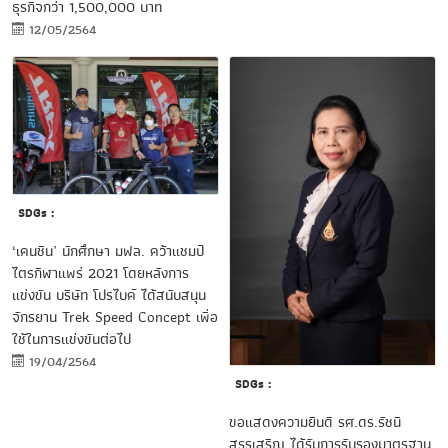
ธุรกิจกว่า 1,500,000 บาท
12/05/2564
SDGs :
‘เคนชิน’ นักศึกษา มฟล. คว้าแชมป์
ไตรกีฬาแพร่ 2021 โดยหลังการ
แข่งขัน บริษัท โปรไบค์ ได้สนับสนุน
จักรยาน Trek Speed Concept เพื่อ
ใช้ในการแข่งขันต่อไป
19/04/2564
SDGs :
healthsci-
ข่าว
ขอแสดงความยินดี รศ.ดร.รัชนี
ประชาสัมพันธ์
สรรเสริญ ได้รับการรับรองมาตรฐาน