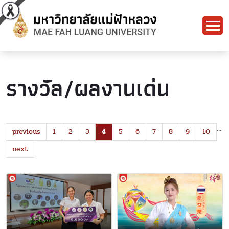
รางวัล/ผลงานเด่น
…
previous
1
2
3
4
5
6
7
8
9
10
next