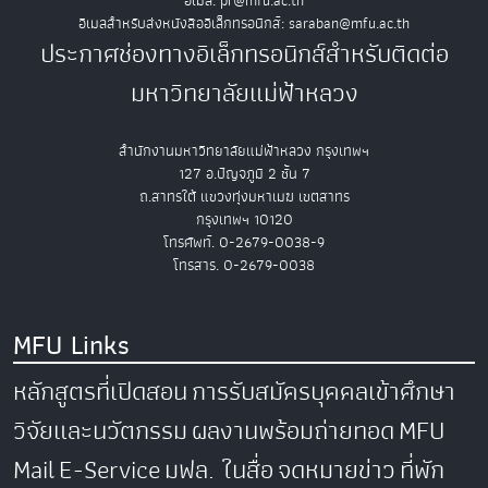
อีเมล: pr@mfu.ac.th
อีเมลสำหรับส่งหนังสืออิเล็กทรอนิกส์: saraban@mfu.ac.th
ประกาศช่องทางอิเล็กทรอนิกส์สำหรับติดต่อ
มหาวิทยาลัยแม่ฟ้าหลวง
สำนักงานมหาวิทยาลัยแม่ฟ้าหลวง กรุงเทพฯ
127 อ.ปัญจภูมิ 2 ชั้น 7
ถ.สาทรใต้ แขวงทุ่งมหาเมฆ เขตสาทร
กรุงเทพฯ 10120
โทรศัพท์. 0-2679-0038-9
โทรสาร. 0-2679-0038
MFU Links
หลักสูตรที่เปิดสอน
การรับสมัครบุคคลเข้าศึกษา
วิจัยและนวัตกรรม
ผลงานพร้อมถ่ายทอด
MFU
Mail
E-Service
มฟล. ในสื่อ
จดหมายข่าว
ที่พัก