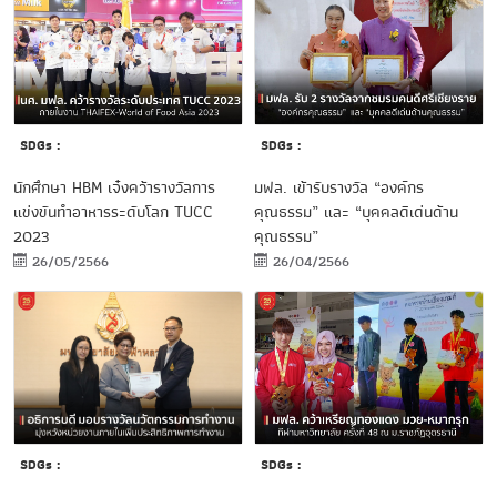
SDGs :
SDGs :
นักศึกษา HBM เจ๋งคว้ารางวัลการ
มฟล. เข้ารับรางวัล “องค์กร
แข่งขันทำอาหารระดับโลก TUCC
คุณธรรม” และ “บุคคลดีเด่นด้าน
2023
คุณธรรม”
26/05/2566
26/04/2566
SDGs :
SDGs :