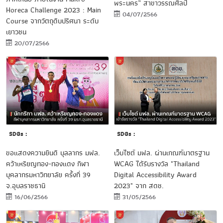
พระนคร” สาขาวรรณศิลป์
Horeca Challenge 2023 : Main
04/07/2566
Course จากวัตถุดิบปริศนา ระดับ
เยาวชน
20/07/2566
SDGs :
SDGs :
ขอแสดงความยินดี บุลลากร มฟล.
เว็บไซต์ มฟล. ผ่านเกณฑ์มาตรฐาน
คว้าเหรียญทอง-ทองแดง กีฬา
WCAG ได้รับรางวัล "Thailand
บุคลากรมหาวิทยาลัย ครั้งที่ 39
Digital Accessibility Award
จ.อุบลราชธานี
2023" จาก สดช.
16/06/2566
31/05/2566