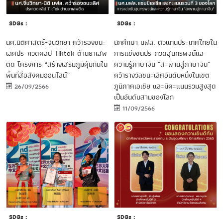
SDGs :
SDGs :
นศ.นิติศาสตร์-จีนวิทยา คว้ารองชนะ
นักศึกษา มฟล. ตัวแทนประเทศไทยใน
เลิศประกวดคลิป Tiktok ต้านยาเสพ
การแข่งขันประกวดสุนทรพจน์และ
ติด โครงการ “สร้างเสริมภูมิคุ้มกันใน
ความรู้ภาษาจีน "สะพานสู่ภาษาจีน"
พื้นที่สื่อสังคมออนไลน์”
คว้ารางวัลชนะเลิศอันดับหนึ่งในเขต
ภูมิภาคเอเชีย และมีคะแนนรวมสูงสุด
26/09/2566
เป็นอันดับสามของโลก
11/09/2566
SDGs :
SDGs :