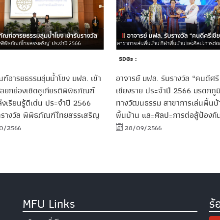
SDGs :
ณฑ์อารยธรรมลุ่มน้ำโขง มฟล. เข้า
อาจารย์ มฟล. รับรางวัล “คนดีศรี
ัลยกย่องเชิดชูเกียรติพิพิธภัณฑ์
เชียงราย ประจำปี 2566 มรดกภู
งเรียนรู้ดีเด่น ประจำปี 2566
ทางวัฒนธรรม สาขาการเล่นพื้นบ้
รางวัล พิพิธภัณฑ์ไทยสรรเสริญ
พื้นบ้าน และศิลปะการต่อสู้ป้องกั
0/2566
28/09/2566
MFU Links
ร้