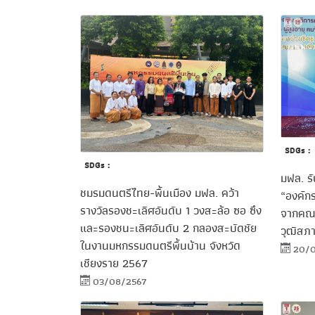
SDGs :
SDGs :
มฟล. รั
ชมรมดนตรีไทย-พื้นเมือง มฟล. คว้า
“องค์กร
รางวัลรองชะเลิศอันดับ 1 วงสะล้อ ซอ ซึง
จากคณะ
และรองชนะเลิศอันดับ 2 กลองสะบัดชัย
วุฒิสภ
ในงานมหกรรมดนตรีพื้นบ้าน จังหวัด
20/0
เชียงราย 2567
03/08/2567