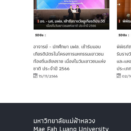
SDGs :
SDGs :
อาจารย์ - นักศึกษา มฟล. เข้ารับมอบ
พิพิธภั
เกียรติบัตรในโครงการมหกรรมเยาวชน
รับรางว
ท้องถิ่นเชียงราย เนื่องในวันเยาวชนแห่ง
และแหล่
ชาติ ประจำปี 2566
ประเภท
15/11/2566
02/1
มหาวิทยาลัยแม่ฟ้าหลวง
Mae Fah Luang University