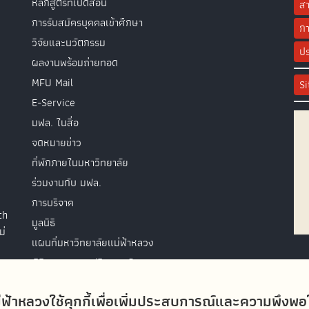
หลักสูตรที่เปิดสอน
สา
การรับสมัครบุคคลเข้าศึกษา
กา
วิจัยและนวัตกรรม
ปร
ผลงานพร้อมถ่ายทอด
MFU Mail
S
E-Service
มฟล. ในสื่อ
จดหมายข่าว
ที่พักภายในมหาวิทยาลัย
ร่วมงานกับ มฟล.
การบริจาค
th
มูลนิธิ
ม่
แผนที่มหาวิทยาลัยแม่ฟ้าหลวง
พิธีพระราชทานปริญญาบัตร
ติดต่อสอบถาม
่ฟ้าหลวงใช้คุกกี้เพื่อเพิ่มประสบการณ์และความพึงพ