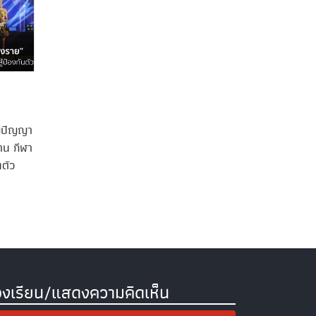
มิปัญญา
าน กีฬา
นตัว
องเรียน/แสดงความคิดเห็น