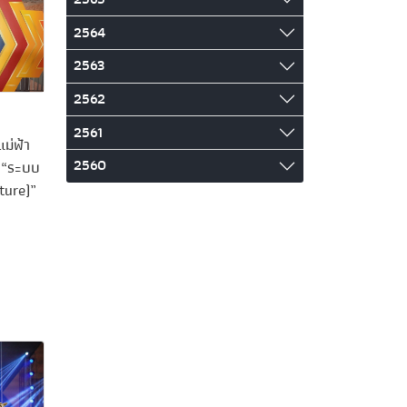
2564
2563
2562
2561
ม่ฟ้า
2560
ศ “ระบบ
ture)”