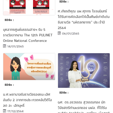
SDGs :
ศ.เกียรติคุณ นพ.ศุภกร โรจนนินทร์
ได้รับการคัดเลือกให้เป็นศิษย์เก่าดีเด่น
SDGs :
รับรางวัล “มหิดลทยากร” ประจำปี
2564
บุคลากรศูนย์บรรณสารฯ รับ 5
06/01/2565
รางวัลจากงาน The 12th PULINET
Online National Conference
14/01/2565
SDGs :
SDGs :
น.ศ.พยาบาลรับรางวัลรองชนะเลิศ
อันดับ 2 จากการประกวดคลิปวีดีโอ
ผศ. ดร.อรวรรณ สุวรรณทอง นัก
ลด ละ เลิกบุหรี่
วิจัยสตรีท่านแรกของ มฟล. ที่ได้รับ
17/12/2564