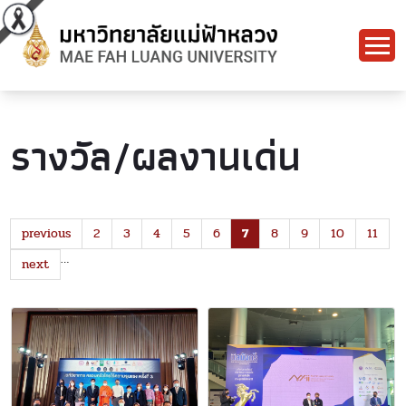
รางวัล/ผลงานเด่น
previous
2
3
4
5
6
7
8
9
10
11
…
next