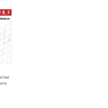
WeChat
่อสาร