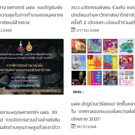
สนว.นวัตกรรมสังคม ร่วมกับ ชม
าบาลศาสตร์ มฟล. ขอเชิญรับฟัง
นักเรียนเก่ามหาวิทยาลัยนาโกย่าจ
ความสุขในการทำงานของบุคลากร
ครั้งที่ 2 เปิดลงทะเบียนเข้าร่วมฟร
าลัยแม่ฟ้าหลวง
07/12/2564
2/2564
SDGs :
มฟล.เชิญร่วมเวิร์คชอป จัดขึ้นหลา
ใน ‘เทศกาลออกแบบเพื่อความยั่งย
รสวนพฤกษศาสตร์ฯ มฟล. จัด
เชียงราย 2021’
็อป 'การจัดการสวนป่าอย่างยั่งยืน
19/11/2564
ผลิตถ่านคุณภาพสูงด้วยเตาอิวา