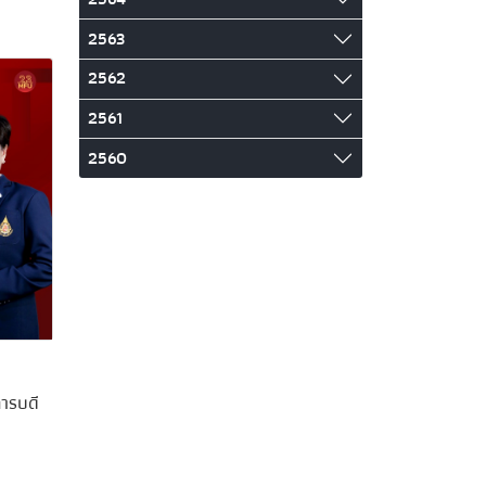
2563
2562
2561
2560
การบดี