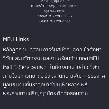
127 อ.ปัญจภูมิ 2 ชั้น 7
ถ.สาทรใต้ แขวงทุ่งมหาเมฆ เขตสาทร
กรุงเทพฯ 10120
โทรศัพท์. 0-2679-0038-9
โทรสาร. 0-2679-0038
MFU Links
หลักสูตรที่เปิดสอน
การรับสมัครบุคคลเข้าศึกษา
วิจัยและนวัตกรรม
ผลงานพร้อมถ่ายทอด
MFU
Mail
E-Service
มฟล. ในสื่อ
จดหมายข่าว
ที่พัก
ภายในมหาวิทยาลัย
ร่วมงานกับ มฟล.
การบริจาค
มูลนิธิ
แผนที่มหาวิทยาลัยแม่ฟ้าหลวง
พิธี
พระราชทานปริญญาบัตร
ติดต่อสอบถาม