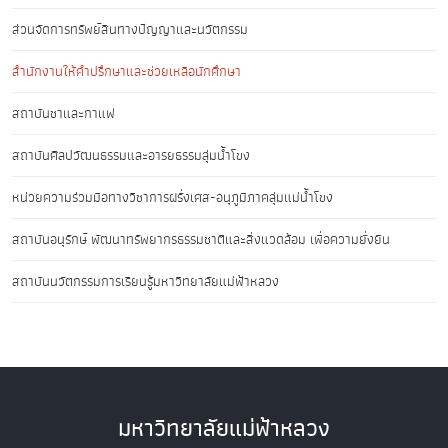
ส่วนจัดการทรัพย์สินทางปัญญาและนวัตกรรม
สำนักงานให้คำปรึกษาและช่วยเหลือนักศึกษา
สถาบันชาและกาแฟ
สถาบันศิลปวัฒนธรรมและอารยธรรมลุ่มน้ำโขง
หน่วยความร่วมมือทางวิชาการฝรั่งเศส-อนุภูมิภาคลุ่มแม่น้ำโขง
สถาบันอนุรักษ์ พัฒนาทรัพยากรธรรมชาติและสิ่งแวดล้อม เพื่อความยั่งยืน
สถาบันนวัตกรรมการเรียนรู้มหาวิทยาลัยแม่ฟ้าหลวง
มหาวิทยาลัยแม่ฟ้าหลวง