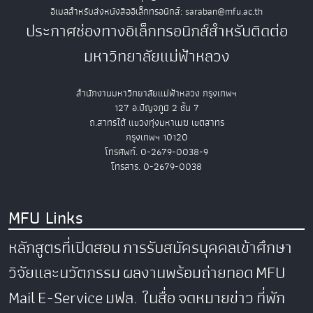
อีเมลสำหรับส่งหนังสืออิเล็กทรอนิกส์: saraban@mfu.ac.th
ประกาศช่องทางอิเล็กทรอนิกส์สำหรับติดต่อ
มหาวิทยาลัยแม่ฟ้าหลวง
สำนักงานมหาวิทยาลัยแม่ฟ้าหลวง กรุงเทพฯ
127 อ.ปัญจภูมิ 2 ชั้น 7
ถ.สาทรใต้ แขวงทุ่งมหาเมฆ เขตสาทร
กรุงเทพฯ 10120
โทรศัพท์. 0-2679-0038-9
โทรสาร. 0-2679-0038
MFU Links
หลักสูตรที่เปิดสอน
การรับสมัครบุคคลเข้าศึกษา
วิจัยและนวัตกรรม
ผลงานพร้อมถ่ายทอด
MFU
Mail
E-Service
มฟล. ในสื่อ
จดหมายข่าว
ที่พัก