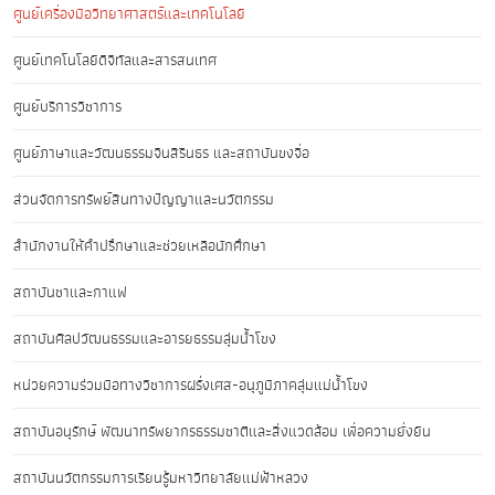
ศูนย์เครื่องมือวิทยาศาสตร์และเทคโนโลยี
ศูนย์เทคโนโลยีดิจิทัลและสารสนเทศ
ศูนย์บริการวิชาการ
ศูนย์ภาษาและวัฒนธรรมจีนสิรินธร และสถาบันขงจื่อ
ส่วนจัดการทรัพย์สินทางปัญญาและนวัตกรรม
สำนักงานให้คำปรึกษาและช่วยเหลือนักศึกษา
สถาบันชาและกาแฟ
สถาบันศิลปวัฒนธรรมและอารยธรรมลุ่มน้ำโขง
หน่วยความร่วมมือทางวิชาการฝรั่งเศส-อนุภูมิภาคลุ่มแม่น้ำโขง
สถาบันอนุรักษ์ พัฒนาทรัพยากรธรรมชาติและสิ่งแวดล้อม เพื่อความยั่งยืน
สถาบันนวัตกรรมการเรียนรู้มหาวิทยาลัยแม่ฟ้าหลวง