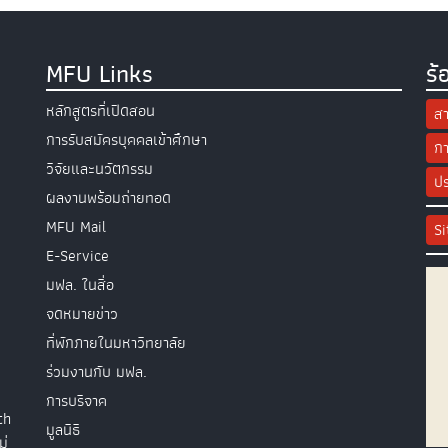
MFU Links
ร้
หลักสูตรที่เปิดสอน
สา
การรับสมัครบุคคลเข้าศึกษา
กา
วิจัยและนวัตกรรม
ปร
ผลงานพร้อมถ่ายทอด
MFU Mail
S
E-Service
มฟล. ในสื่อ
จดหมายข่าว
ที่พักภายในมหาวิทยาลัย
ร่วมงานกับ มฟล.
การบริจาค
th
มูลนิธิ
ม่