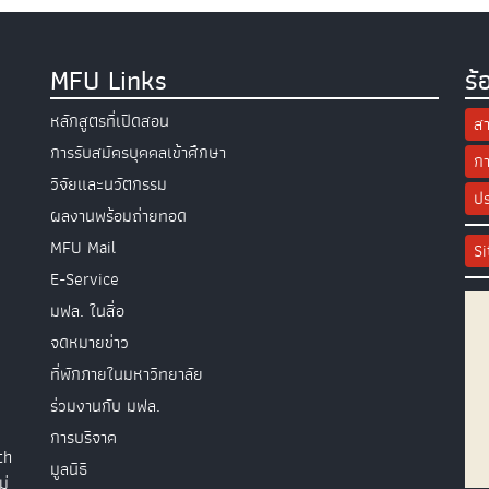
MFU Links
ร้
หลักสูตรที่เปิดสอน
สา
การรับสมัครบุคคลเข้าศึกษา
กา
วิจัยและนวัตกรรม
ปร
ผลงานพร้อมถ่ายทอด
MFU Mail
S
E-Service
มฟล. ในสื่อ
จดหมายข่าว
ที่พักภายในมหาวิทยาลัย
ร่วมงานกับ มฟล.
การบริจาค
th
มูลนิธิ
ม่