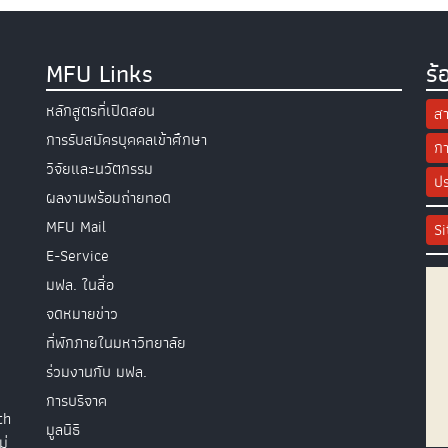
MFU Links
ร้
หลักสูตรที่เปิดสอน
สา
การรับสมัครบุคคลเข้าศึกษา
กา
วิจัยและนวัตกรรม
ปร
ผลงานพร้อมถ่ายทอด
MFU Mail
S
E-Service
มฟล. ในสื่อ
จดหมายข่าว
ที่พักภายในมหาวิทยาลัย
ร่วมงานกับ มฟล.
การบริจาค
th
มูลนิธิ
ม่