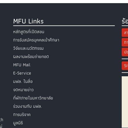
MFU Links
ร้
หลักสูตรที่เปิดสอน
สา
การรับสมัครบุคคลเข้าศึกษา
กา
วิจัยและนวัตกรรม
ปร
ผลงานพร้อมถ่ายทอด
MFU Mail
S
E-Service
มฟล. ในสื่อ
จดหมายข่าว
ที่พักภายในมหาวิทยาลัย
ร่วมงานกับ มฟล.
การบริจาค
th
มูลนิธิ
ม่