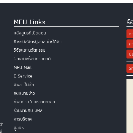
MFU Links
ร้
หลักสูตรที่เปิดสอน
สา
การรับสมัครบุคคลเข้าศึกษา
กา
วิจัยและนวัตกรรม
ปร
ผลงานพร้อมถ่ายทอด
MFU Mail
S
E-Service
มฟล. ในสื่อ
จดหมายข่าว
ที่พักภายในมหาวิทยาลัย
ร่วมงานกับ มฟล.
การบริจาค
th
มูลนิธิ
ม่