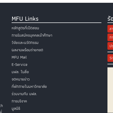
MFU Links
ร้
หลักสูตรที่เปิดสอน
สา
การรับสมัครบุคคลเข้าศึกษา
กา
วิจัยและนวัตกรรม
ปร
ผลงานพร้อมถ่ายทอด
MFU Mail
S
E-Service
มฟล. ในสื่อ
จดหมายข่าว
ที่พักภายในมหาวิทยาลัย
ร่วมงานกับ มฟล.
การบริจาค
th
มูลนิธิ
ม่