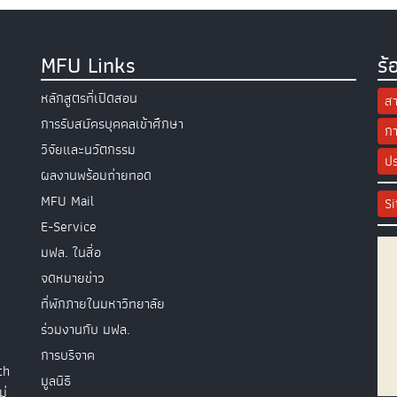
MFU Links
ร้
หลักสูตรที่เปิดสอน
สา
การรับสมัครบุคคลเข้าศึกษา
กา
วิจัยและนวัตกรรม
ปร
ผลงานพร้อมถ่ายทอด
MFU Mail
S
E-Service
มฟล. ในสื่อ
จดหมายข่าว
ที่พักภายในมหาวิทยาลัย
ร่วมงานกับ มฟล.
การบริจาค
th
มูลนิธิ
ม่