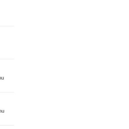
าน
งาน