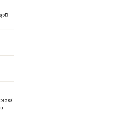
ุงปี
วเตอร์
คม