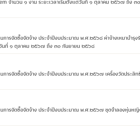
m จำนวน ๑ งาน ระยะเวลาเริ่มตั้งแต่วันที่ ๑ ตุลาคม ๒๕๖๗ ถึง ๓
นการจัดซื้อจัดจ้าง ประจำปีงบประมาณ พ.ศ.๒๕๖๘ ค่าจ้างเหมาบำรุงร
ต่วันที่ ๑ ตุลาคม ๒๕๖๗ ถึง ๓๐ กันยายน ๒๕๖๘
นการจัดซื้อจัดจ้าง ประจำปีงบประมาณ พ.ศ.๒๕๖๗ เครื่องวัดประสิท
นการจัดซื้อจัดจ้าง ประจำปีงบประมาณ พ.ศ.๒๕๖๗ ชุดจำลองหุ่นหญิง