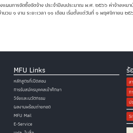
ลงแผนการจัดซื้อจัดจ้าง ประจำปีงบประมาณ พ.ศ. ๒๕๖๖ ค่าจ้างเหมาบ
จำนวน ๑ งาน ระยะเวลา ๑๑ เดือน เริ่มตั้งแต่วันที่ ๑ พฤศจิกายน ๒๕
MFU Links
ร้
หลักสูตรที่เปิดสอน
สา
การรับสมัครบุคคลเข้าศึกษา
กา
วิจัยและนวัตกรรม
ปร
ผลงานพร้อมถ่ายทอด
MFU Mail
S
E-Service
มฟล. ในสื่อ