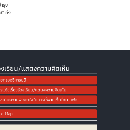
ำรุง
๖๕ ถึง
องเรียน/แสดงความคิดเห็น
ยตรงอธิการบดี
รแจ้งเรื่องร้องเรียน/แสดงความคิดเห็น
ะเมินความพึงพอใจในการใช้งานเว็บไซต์ มฟล.
ite Map