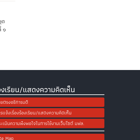
ชุด
่ ๑
องเรียน/แสดงความคิดเห็น
ยตรงอธิการบดี
รแจ้งเรื่องร้องเรียน/แสดงความคิดเห็น
ะเมินความพึงพอใจในการใช้งานเว็บไซต์ มฟล.
ite Map