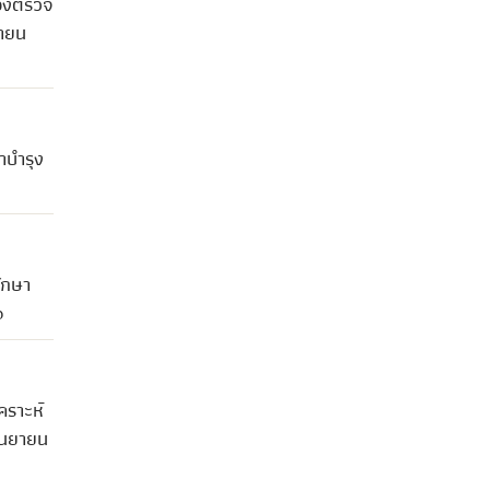
่องตรวจ
ยายน
าบำรุง
ักษา
๖
คราะห์
กันยายน