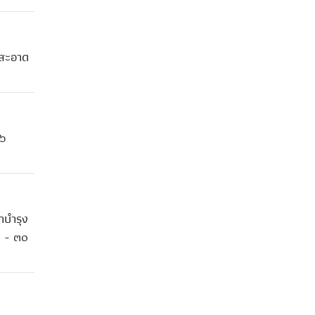
มสะอาด
 ๖
าบำรุง
๖ - ๓๐