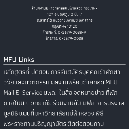
สำนักงานมหาวิทยาลัยแม่ฟ้าหลวง กรุงเทพฯ
127 อ.ปัญจภูมิ 2 ชั้น 7
ถ.สาทรใต้ แขวงทุ่งมหาเมฆ เขตสาทร
กรุงเทพฯ 10120
โทรศัพท์. 0-2679-0038-9
โทรสาร. 0-2679-0038
MFU Links
หลักสูตรที่เปิดสอน
การรับสมัครบุคคลเข้าศึกษา
วิจัยและนวัตกรรม
ผลงานพร้อมถ่ายทอด
MFU
Mail
E-Service
มฟล. ในสื่อ
จดหมายข่าว
ที่พัก
ภายในมหาวิทยาลัย
ร่วมงานกับ มฟล.
การบริจาค
มูลนิธิ
แผนที่มหาวิทยาลัยแม่ฟ้าหลวง
พิธี
พระราชทานปริญญาบัตร
ติดต่อสอบถาม