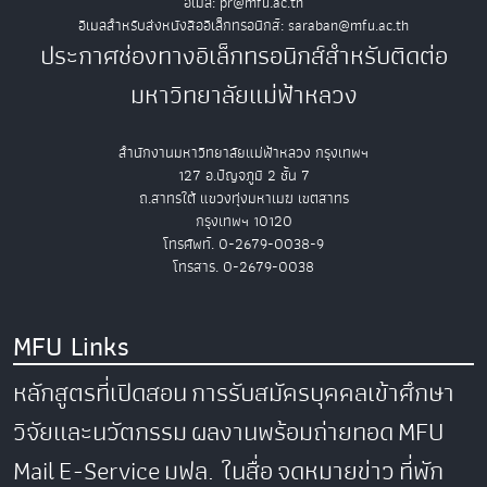
อีเมล: pr@mfu.ac.th
อีเมลสำหรับส่งหนังสืออิเล็กทรอนิกส์: saraban@mfu.ac.th
ประกาศช่องทางอิเล็กทรอนิกส์สำหรับติดต่อ
มหาวิทยาลัยแม่ฟ้าหลวง
สำนักงานมหาวิทยาลัยแม่ฟ้าหลวง กรุงเทพฯ
127 อ.ปัญจภูมิ 2 ชั้น 7
ถ.สาทรใต้ แขวงทุ่งมหาเมฆ เขตสาทร
กรุงเทพฯ 10120
โทรศัพท์. 0-2679-0038-9
โทรสาร. 0-2679-0038
MFU Links
หลักสูตรที่เปิดสอน
การรับสมัครบุคคลเข้าศึกษา
วิจัยและนวัตกรรม
ผลงานพร้อมถ่ายทอด
MFU
Mail
E-Service
มฟล. ในสื่อ
จดหมายข่าว
ที่พัก